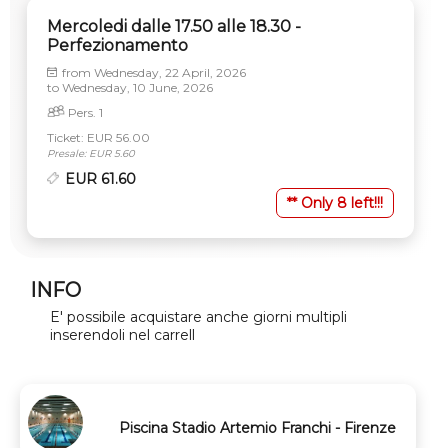
Mercoledi dalle 17.50 alle 18.30 -
Perfezionamento
from
Wednesday, 22 April, 2026
to
Wednesday, 10 June, 2026
Pers. 1
Ticket: EUR 56.00
Presale: EUR 5.60
EUR 61.60
** Only 8 left!!!
INFO
E' possibile acquistare anche giorni multipli
inserendoli nel carrell
Piscina Stadio Artemio Franchi - Firenze